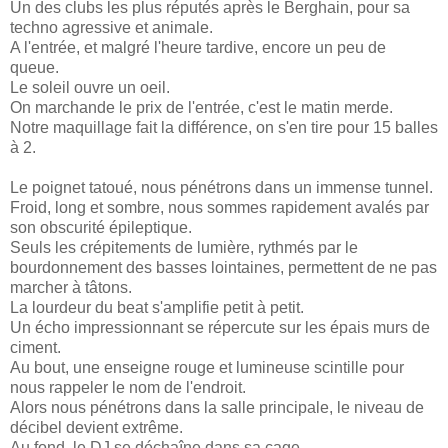
Un des clubs les plus réputés après le Berghain, pour sa
techno agressive et animale.
A l'entrée, et malgré l'heure tardive, encore un peu de
queue.
Le soleil ouvre un oeil.
On marchande le prix de l'entrée, c'est le matin merde.
Notre maquillage fait la différence, on s'en tire pour 15 balles
à 2.
Le poignet tatoué, nous pénétrons dans un immense tunnel.
Froid, long et sombre, nous sommes rapidement avalés par
son obscurité épileptique.
Seuls les crépitements de lumière, rythmés par l
e
bourdonnement des
basses lointaines, permettent de ne pas
marcher à tâtons.
La lourdeur du beat s'amplifie petit à petit.
Un écho impressionnant
se répercute sur les épais murs de
ciment.
Au bout, une enseigne rouge et lumineuse scintille pour
nous rappeler le nom de l'endroit.
Alors nous pénétrons dans la salle principale, le niveau de
décibel devient extrême.
Au fond, le DJ se déchaîne dans sa cage.